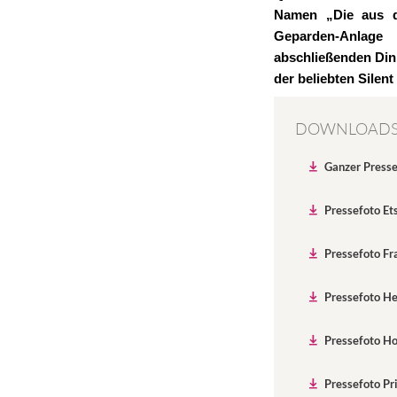
Namen „Die aus d
Geparden-Anlage 
abschließenden Dinn
der beliebten Silen
DOWNLOAD
Ganzer Press
Pressefoto Et
Pressefoto F
Pressefoto He
Pressefoto H
Pressefoto Pr