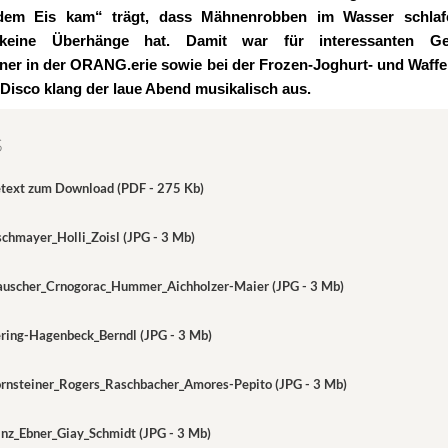
em Eis kam“ trägt, dass Mähnenrobben im Wasser schla
keine Überhänge hat. Damit war für interessanten Ge
er in der ORANG.erie sowie bei der Frozen-Joghurt- und Waffel
t Disco klang der laue Abend musikalisch aus.
S
etext zum Download (PDF - 275 Kb)
schmayer_Holli_Zoisl (JPG - 3 Mb)
rauscher_Crnogorac_Hummer_Aichholzer-Maier (JPG - 3 Mb)
ring-Hagenbeck_Berndl (JPG - 3 Mb)
ornsteiner_Rogers_Raschbacher_Amores-Pepito (JPG - 3 Mb)
inz_Ebner_Giay_Schmidt (JPG - 3 Mb)