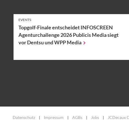
EVENTS
Topgolf-Finale entscheidet INFOSCREEN
Agenturchallenge 2026 Publicis Media siegt
vor Dentsu und WPP
Media
Datenschutz
Impressum
AGBs
Jobs
JCDecaux C