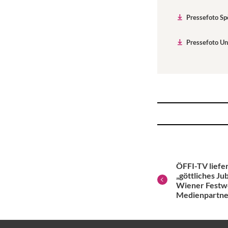
Pressefoto Sp
Pressefoto Un
ÖFFI-TV liefer
„göttliches J
Wiener Festw
Medienpartn