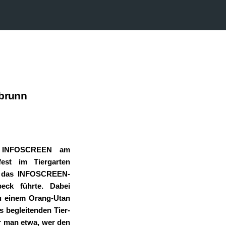
nbrunn
te INFOSCREEN am
est im Tiergarten
w, das INFOSCREEN-
eck führte. Dabei
zu einem Orang-Utan
 begleitenden Tier-
r man etwa, wer den