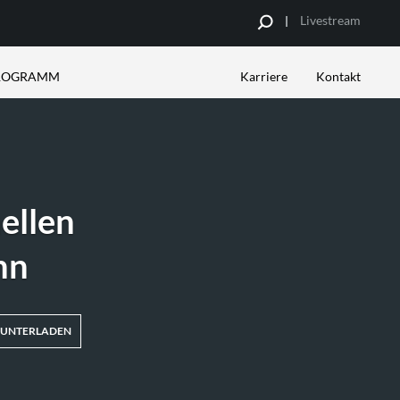
Livestream
PROGRAMM
Karriere
Kontakt
UNG
RE PARTNER
INSPIRATIONEN
Analyse
sbetriebe
Kampagnenbeispiele
Spotgestaltung
ellen
Datenblätter
nn
UNTERLADEN