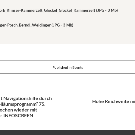
örk_Klinser-Kammerzelt_Glöckel_Glöckel_Kammerzelt (JPG - 3 Mb)
ger-Posch_Berndl_Weidinger (JPG - 3 Mb)
Published in
Events
t Navigationshilfe durch
Hohe Reichweite mit
ubiläumsprogramm“ 75.
ochen wieder mit
er INFOSCREEN