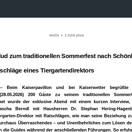
WIEN
1 JUNI 2026
ud zum traditionellen Sommerfest nach Schö
schläge eines Tiergartendirektors
6
– Beim Kaiserpavillon und bei Kaiserwetter begrüß
(28.05.2026) 200 Gäste zu seinem traditionellen Sommerf
net wurde der exklusive Abend mit einem kurzen Intervie
Sascha Berndl mit Hausherren Dr. Stephan Hering-Hagenb
ergarten-Direktor mit Ratschlägen, wie man seine Beziehung 
urchaus Überraschendes – und Unentbehrliches zum Lösen des
uch die Guides während der anschließenden Führungen. So erfuh