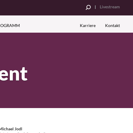
Livestream
PROGRAMM
Karriere
Kontakt
UNG
RE PARTNER
INSPIRATIONEN
Analyse
sbetriebe
Kampagnenbeispiele
Spotgestaltung
ent
Datenblätter
Michael Jodl