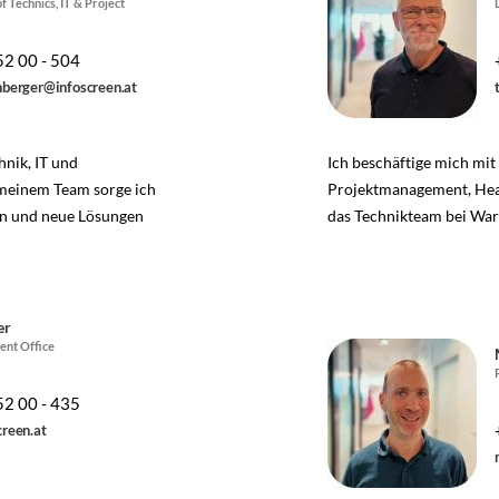
f Technics, IT & Project
52 00 - 504
hberger@infoscreen.at
nik, IT und
Ich beschäftige mich mi
meinem Team sorge ich
Projektmanagement, Hea
fen und neue Lösungen
das Technikteam bei War
er
ent Office
52 00 - 435
creen.at