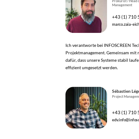
Prokurist / Head o
Management
Steyr
+43 (1) 710 
marco.zaia-eic
Ich verantworte bei INFOSCREEN Tech
Projektmanagement. Gemeinsam mit 
dafür, dass unsere Systeme stabil lau
effizient umgesetzt werden.
Sébastien Lég
Project Managem
+43 (1) 710 
edv.info@infos