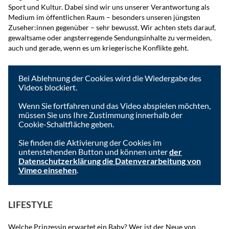
Sport und Kultur. Dabei sind wir uns unserer Verantwortung als
Medium im öffentlichen Raum – besonders unseren jüngsten
Zuseher:innen gegenüber – sehr bewusst. Wir achten stets darauf,
gewaltsame oder angsterregende Sendungsinhalte zu vermeiden,
auch und gerade, wenn es um kriegerische Konflikte geht.
Um das Video anzusehen, müssen Sie die Cookies der
Videoplattform akzeptieren.
Bei Ablehnung der Cookies wird die Wiedergabe des
Videos blockiert.
Wenn Sie fortfahren und das Video abspielen möchten,
müssen Sie uns Ihre Zustimmung innerhalb der
Cookie-Schaltfläche geben.
Sie finden die Aktivierung der Cookies im
untenstehenden Button und können unter
der
Datenschutzerklärung die Datenverarbeitung von
Vimeo einsehen
.
Ich akzeptiere
LIFESTYLE
Welche Prinzessin erwartet ein Baby? Wer ist der Neue von