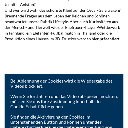
Jennifer Aniston?
Und wer wird wohl das schönste Kleid auf der Oscar-Gala tragen?
Brennende Fragen aus dem Leben der Reichen und Schönen
beantwortet unsere Rubrik Lifestyle. Aber auch Kuriositäten aus
der Mensch- und Tierwelt wie der Ehefrauen-Tragen-Wettbewerb
in Finnland, ein Elefanten-Fußballmatch in Thailand oder die
Produktion eines Hauses im 3D-Drucker werden hier präsentiert!
Um das Video anzusehen, müssen Sie die Cookies der
Videoplattform akzeptieren.
Bei Ablehnung der Cookies wird die Wiedergabe des
Videos blockiert.
Wenn Sie fortfahren und das Video abspielen möchten,
müssen Sie uns Ihre Zustimmung innerhalb der
Cookie-Schaltfläche geben.
Sie finden die Aktivierung der Cookies im
untenstehenden Button und können unter
der
Datenschutzerklärung die Datenverarbeitung von