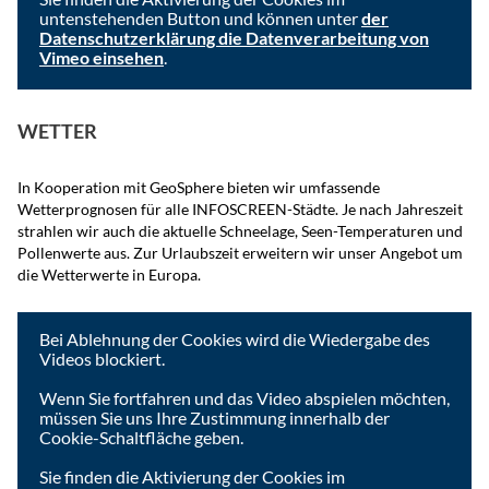
untenstehenden Button und können unter
der
Datenschutzerklärung die Datenverarbeitung von
Vimeo einsehen
.
Ich akzeptiere
WETTER
In Kooperation mit GeoSphere bieten wir umfassende
Wetterprognosen für alle INFOSCREEN-Städte. Je nach Jahreszeit
strahlen wir auch die aktuelle Schneelage, Seen-Temperaturen und
Pollenwerte aus. Zur Urlaubszeit erweitern wir unser Angebot um
die Wetterwerte in Europa.
Um das Video anzusehen, müssen Sie die Cookies der
Videoplattform akzeptieren.
Bei Ablehnung der Cookies wird die Wiedergabe des
Videos blockiert.
Wenn Sie fortfahren und das Video abspielen möchten,
müssen Sie uns Ihre Zustimmung innerhalb der
Cookie-Schaltfläche geben.
Sie finden die Aktivierung der Cookies im