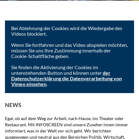
Um das Video anzusehen, müssen Sie die Cookies der
Videoplattform akzeptieren.
Bei Ablehnung der Cookies wird die Wiedergabe des
Videos blockiert.
Wenn Sie fortfahren und das Video abspielen möchten,
müssen Sie uns Ihre Zustimmung innerhalb der
Cookie-Schaltfläche geben.
Sie finden die Aktivierung der Cookies im
untenstehenden Button und können unter
der
Datenschutzerklärung die Datenverarbeitung von
Vimeo einsehen
.
Ich akzeptiere
NEWS
Egal, ob auf dem Weg zur Arbeit, nach Hause, ins Theater oder
Restaurant. Mit INFOSCREEN sind unsere Zuseher:innen immer
informiert, was in der Welt vor sich geht. Wir berichten
ausgewogen und neutral aus den Bereichen Politik, Wirtschaft,