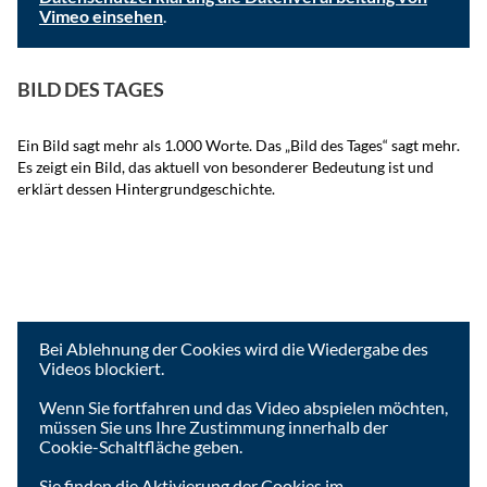
Vimeo einsehen
.
Ich akzeptiere
BILD DES TAGES
Ein Bild sagt mehr als 1.000 Worte. Das „Bild des Tages“ sagt mehr.
Es zeigt ein Bild, das aktuell von besonderer Bedeutung ist und
erklärt dessen Hintergrundgeschichte.
Um das Video anzusehen, müssen Sie die Cookies der
Videoplattform akzeptieren.
Bei Ablehnung der Cookies wird die Wiedergabe des
Videos blockiert.
Wenn Sie fortfahren und das Video abspielen möchten,
müssen Sie uns Ihre Zustimmung innerhalb der
Cookie-Schaltfläche geben.
Sie finden die Aktivierung der Cookies im