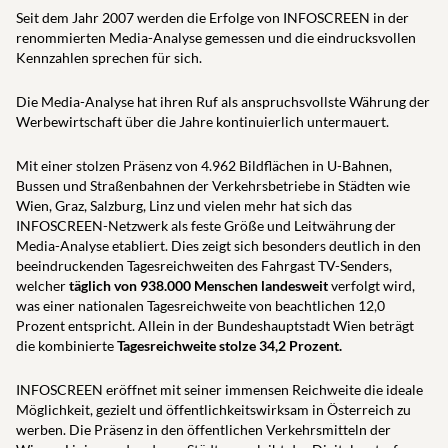
Seit dem Jahr 2007 werden die Erfolge von INFOSCREEN in der
renommierten Media-Analyse gemessen und die eindrucksvollen
Kennzahlen sprechen für sich.
Die Media-Analyse hat ihren Ruf als anspruchsvollste Währung der
Werbewirtschaft über die Jahre kontinuierlich untermauert.
Mit einer stolzen Präsenz von 4.962 Bildflächen in U-Bahnen,
Bussen und Straßenbahnen der Verkehrsbetriebe in Städten wie
Wien, Graz, Salzburg, Linz und vielen mehr hat sich das
INFOSCREEN-Netzwerk als feste Größe und Leitwährung der
Media-Analyse etabliert. Dies zeigt sich besonders deutlich in den
beeindruckenden Tagesreichweiten des Fahrgast TV-Senders,
welcher
täglich von 938.000 Menschen landesweit
verfolgt wird,
was einer nationalen Tagesreichweite von beachtlichen 12,0
Prozent entspricht. Allein in der Bundeshauptstadt Wien beträgt
die kombinierte
Tagesreichweite stolze 34,2 Prozent.
INFOSCREEN eröffnet mit seiner immensen Reichweite die ideale
Möglichkeit, gezielt und öffentlichkeitswirksam in Österreich zu
werben. Die Präsenz in den öffentlichen Verkehrsmitteln der