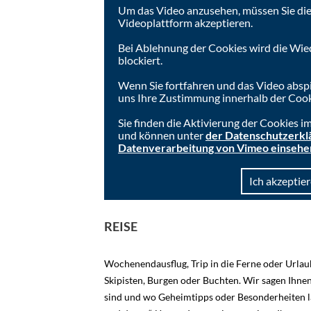
Um das Video anzusehen, müssen Sie die
Videoplattform akzeptieren.
Bei Ablehnung der Cookies wird die Wie
blockiert.
Wenn Sie fortfahren und das Video absp
uns Ihre Zustimmung innerhalb der Cook
Sie finden die Aktivierung der Cookies 
und können unter
der Datenschutzerkl
Datenverarbeitung von Vimeo einsehe
Ich akzeptier
REISE
Wochenendausflug, Trip in die Ferne oder Urlau
Skipisten, Burgen oder Buchten. Wir sagen Ihne
sind und wo Geheimtipps oder Besonderheiten l