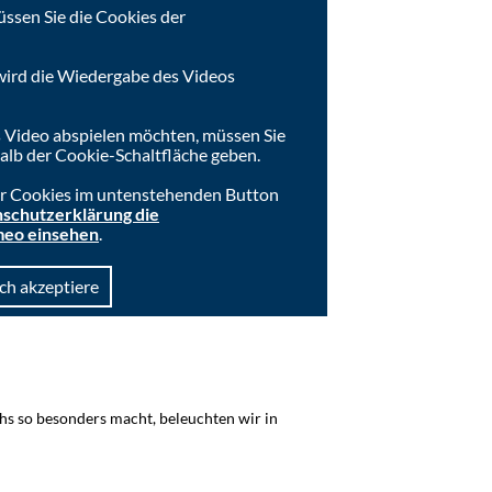
ssen Sie die Cookies der
wird die Wiedergabe des Videos
 Video abspielen möchten, müssen Sie
lb der Cookie-Schaltfläche geben.
der Cookies im untenstehenden Button
schutzerklärung die
meo einsehen
.
Ich akzeptiere
hs so besonders macht, beleuchten wir in