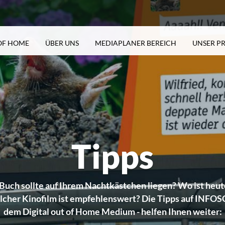
 OF HOME
ÜBER UNS
MEDIAPLANER BEREICH
UNSER 
UNSERE PRODUKTE
PRESSE & EVENTS
ANFRAGE
PREISGESTALT
UNSE
Sonderwerbeformen
Pressemeldungen
Anfrage
Fakten aus der Media-
Verkehr
Hinweisgebersystem
Mediaplaner
Kultur
Motivtester
Sport
Tipps
uch sollte auf Ihrem Nachtkästchen liegen? Wo ist heut
cher Kinofilm ist empfehlenswert? Die Tipps auf INFO
dem
Digital out of Home Medium
- helfen Ihnen weiter: