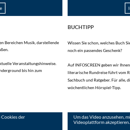
e
BUCHTIPP
den Bereichen Musik, darstellende
Wissen Sie schon, welches Buch Si
aßen.
noch ein passendes Geschenk?
tuelle Veranstaltungshinweise.
Auf INFOSCREEN geben wir Ihnen 
nderground bis hin zum
literarische Rundreise führt vom 
Sachbuch und Ratgeber. Für alle, di
wöchentlichen Hörspiel-Tipp.
 Cookies der
Um das Video anzusehen, mü
Videoplattform akzeptieren.