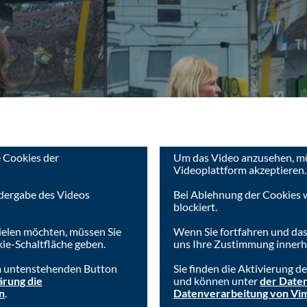
 Cookies der
Um das Video anzusehen, mü
Videoplattform akzeptieren.
dergabe des Videos
Bei Ablehnung der Cookies 
blockiert.
ielen möchten, müssen Sie
Wenn Sie fortfahren und das
ie-Schaltfläche geben.
uns Ihre Zustimmung innerha
im untenstehenden Button
Sie finden die Aktivierung 
ärung die
und können unter
der Daten
n
.
Datenverarbeitung von Vi