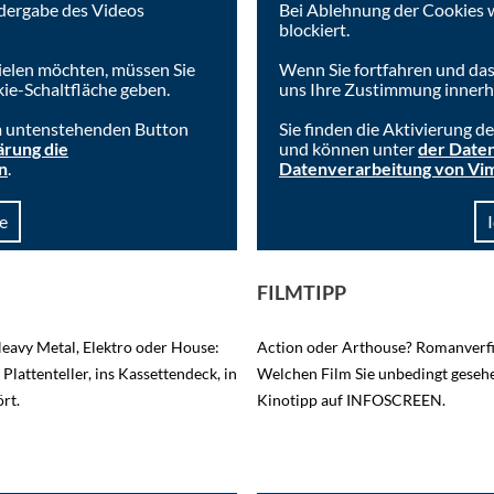
dergabe des Videos
Bei Ablehnung der Cookies 
blockiert.
ielen möchten, müssen Sie
Wenn Sie fortfahren und das
ie-Schaltfläche geben.
uns Ihre Zustimmung innerha
im untenstehenden Button
Sie finden die Aktivierung 
ärung die
und können unter
der Daten
n
.
Datenverarbeitung von Vi
e
FILMTIPP
Heavy Metal, Elektro oder House:
Action oder Arthouse? Romanverf
Plattenteller, ins Kassettendeck, in
Welchen Film Sie unbedingt gesehe
rt.
Kinotipp auf INFOSCREEN.