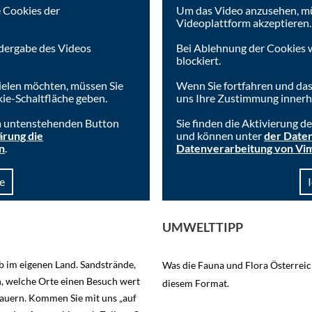
 Cookies der
Um das Video anzusehen, mü
Videoplattform akzeptieren.
dergabe des Videos
Bei Ablehnung der Cookies 
blockiert.
ielen möchten, müssen Sie
Wenn Sie fortfahren und das
ie-Schaltfläche geben.
uns Ihre Zustimmung innerha
im untenstehenden Button
Sie finden die Aktivierung 
ärung die
und können unter
der Daten
n
.
Datenverarbeitung von Vi
e
UMWELTTIPP
b im eigenen Land. Sandstrände,
Was die Fauna und Flora Österreic
n, welche Orte einen Besuch wert
diesem Format.
auern. Kommen Sie mit uns „auf