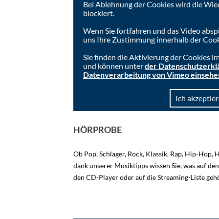
Bei Ablehnung der Cookies wird die Wie
blockiert.
Wenn Sie fortfahren und das Video absp
uns Ihre Zustimmung innerhalb der Cook
Sie finden die Aktivierung der Cookies 
und können unter
der Datenschutzerkl
Datenverarbeitung von Vimeo einsehe
Ich akzeptier
HÖRPROBE
Ob Pop, Schlager, Rock, Klassik, Rap, Hip-Hop, 
dank unserer Musiktipps wissen Sie, was auf den 
den CD-Player oder auf die Streaming-Liste gehö