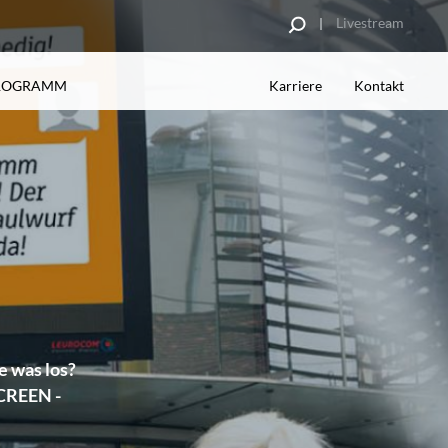
Livestream
PROGRAMM
Karriere
Kontakt
UNG
RE PARTNER
INSPIRATIONEN
Analyse
sbetriebe
Kampagnenbeispiele
Spotgestaltung
Datenblätter
e was los?
SCREEN -