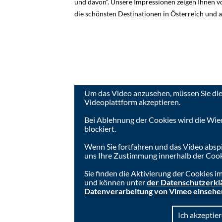
und davon“. Unsere Impressionen zeigen Ihnen v
die schönsten Destinationen in Österreich und a
Um das Video anzusehen, müssen Sie die
Videoplattform akzeptieren.
Bei Ablehnung der Cookies wird die Wie
blockiert.
Wenn Sie fortfahren und das Video absp
uns Ihre Zustimmung innerhalb der Cook
Sie finden die Aktivierung der Cookies 
und können unter
der Datenschutzerkl
Datenverarbeitung von Vimeo einsehe
Ich akzeptier