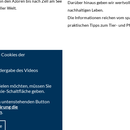
on den Azoren bis nach Zell am See
Darüber hinaus geben wir wertvo
ller Welt.
nachhaltigen Leben.
Die Informationen reichen vom sp
praktischen Tipps zum Tier- und P
 Cookies der
dergabe des Videos
ielen möchten, müssen Sie
ie-Schaltfläche geben.
im untenstehenden Button
ärung die
n
.
e