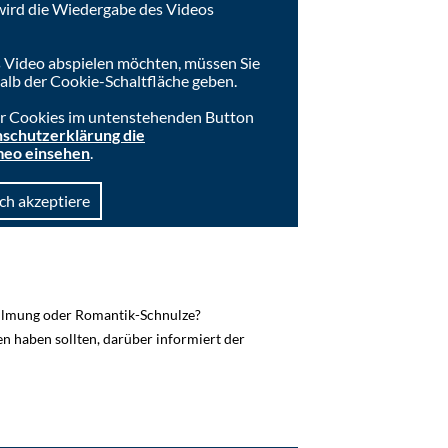
wird die Wiedergabe des Videos
 Video abspielen möchten, müssen Sie
lb der Cookie-Schaltfläche geben.
der Cookies im untenstehenden Button
schutzerklärung die
meo einsehen
.
Ich akzeptiere
ilmung oder Romantik-Schnulze?
n haben sollten, darüber informiert der