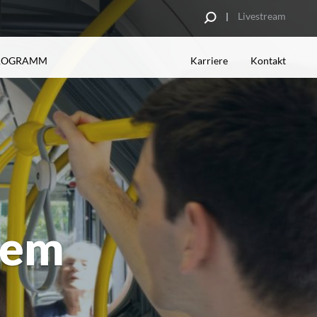
Livestream
PROGRAMM
Karriere
Kontakt
UNG
RE PARTNER
INSPIRATIONEN
Analyse
sbetriebe
Kampagnenbeispiele
Spotgestaltung
Datenblätter
tem