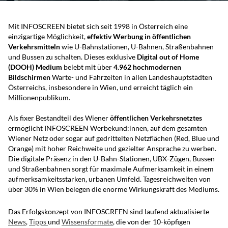
Mit INFOSCREEN bietet sich seit 1998 in Österreich eine
einzigartige Möglichkeit,
effektiv Werbung in öffentlichen
Verkehrsmitteln
wie U-Bahnstationen, U-Bahnen, Straßenbahnen
und Bussen zu schalten. Dieses exklusive
Digital out of Home
(DOOH) Medium
belebt mit über
4.962 hochmodernen
Bildschirmen
Warte- und Fahrzeiten in allen Landeshauptstädten
Österreichs, insbesondere in Wien, und erreicht täglich ein
Millionenpublikum.
Als fixer Bestandteil des Wiener
öffentlichen Verkehrsnetztes
ermöglicht INFOSCREEN Werbekund:innen, auf dem gesamten
Wiener Netz oder sogar auf gedrittelten Netzflächen (Red, Blue und
Orange) mit hoher Reichweite und gezielter Ansprache zu werben.
Die digitale Präsenz in den U-Bahn-Stationen, UBX-Zügen, Bussen
und Straßenbahnen sorgt für maximale Aufmerksamkeit in einem
aufmerksamkeitsstarken, urbanen Umfeld. Tagesreichweiten von
über 30% in Wien belegen die enorme Wirkungskraft des Mediums.
Das Erfolgskonzept von INFOSCREEN sind laufend aktualisierte
News
,
Tipps
und
Wissensformate
, die von der 10-köpfigen