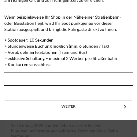
am richtigen Ort und zur richtigen Zeit zu erreichen.
Weitere
Details
Wenn beispielsweise Ihr Shop in der Nähe einer Straßenbahn-
oder Busstation liegt, wird Ihr Spot punktgenau vor dieser
Station ausgespielt und bringt die Fahrgäste direkt zu Ihnen.
> Spotdauer: 10 Sekunden
> Stundenweise Buchung möglich (min. 6 Stunden / Tag)
> Vorab definierte Stationen (Tram und Bus)
> exklusive Schaltung – maximal 2 Werber pro Straßenbahn
>
Konkurrenzausschluss
WEITER
single station
Seit Anfang 2023 können neben unseren Netzen
blue, red und orange auch einzelne Stationen des U-Bahn-
Netzes als