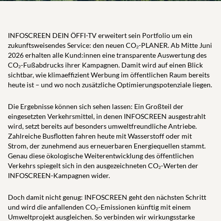
INFOSCREEN DEIN ÖFFI-TV erweitert sein Portfolio um ein
zukunftsweisendes Service: den neuen CO₂-PLANER. Ab Mitte Juni
2026 erhalten alle Kund:innen eine transparente Auswertung des
CO₂-Fußabdrucks ihrer Kampagnen. Damit wird auf einen Blick
sichtbar, wie klimaeffizient Werbung im öffentlichen Raum bereits
heute ist – und wo noch zusätzliche Optimierungspotenziale liegen.
Die Ergebnisse können sich sehen lassen: Ein Großteil der
eingesetzten Verkehrsmittel, in denen INFOSCREEN ausgestrahlt
wird, setzt bereits auf besonders umweltfreundliche Antriebe.
Zahlreiche Busflotten fahren heute mit Wasserstoff oder mit
Strom, der zunehmend aus erneuerbaren Energiequellen stammt.
Genau diese ökologische Weiterentwicklung des öffentlichen
Verkehrs spiegelt sich in den ausgezeichneten CO₂-Werten der
INFOSCREEN-Kampagnen wider.
Doch damit nicht genug: INFOSCREEN geht den nächsten Schritt
und wird die anfallenden CO₂-Emissionen künftig mit einem
Umweltprojekt ausgleichen. So verbinden wir wirkungsstarke